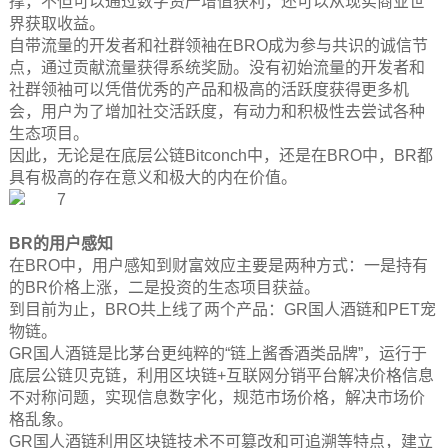
撑，不但可以通过数字资产增值获利，还可以从现实商业世
界获取收益。
自带流量的开发者和社群领袖在BRO成为参与共识的诚信节
点，通过贡献流量获得系统奖励。没有初始流量的开发者和
社群领袖可以凭借优秀的产品和极高的活跃度获得更多机
会，用户为了增加社交活跃度，有动力和积极性去尝试各种
生态项目。
因此，无论是在底层公链Bitconch中，还是在BRO中，BR都
具有极高的存在意义和极大的内在价值。
BR的用户感知
在BRO中，用户感知到财富效应主要是两种方式：一是持有
的BR价格上涨，二是投资的生态项目获益。
到目前为止，BRO共上线了两个产品：GR国人酒链和PET宠
物链。
GR国人酒链是比茅台更纯粹的“链上酱香酒类品牌”，运行于
底层公链贝克链，利用区块链+互联网分销平台解决价格信息
不对称问题，实现信息数字化，规范市场价格，解决市场价
格乱象。
GR国人酒链利用区块链技术不可篡改和可追溯等特点，建立