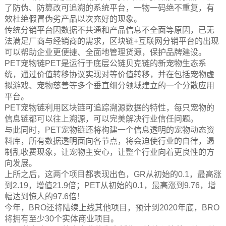
了防伪、防篡改可追溯的系统平台，一物一码绝不重复，有
效杜绝假冒伪劣产品以次充好的现象。
传统分销平台因数据不共通和产品信息不全面等原因，已无
法满足厂商与经销商的需求，区块链+互联网分销平台的出现
可以帮助企业更便捷、全面地管理货源，保护品牌建设。
PET宠物链PET是运行于底层公链贝克链的新宠物生态系
统，通过价值转移协议实现对等价值转移，并在包括宠物虚
拟游戏、宠物慈善等多个垂直细分领域建立的一个分散应用
平台。
PET宠物链利用区块链可追踪溯源数据的特性，每只宠物的
信息链都可以往上溯源，可以完美解决行业信任问题。
与此同时，PET宠物链还将构建一个信息透明的宠物动态资
料库，所有数据透明面向各节点，将会迫使行业的自律，遏
制乱收费现象，让宠物主安心，让整个行业向着更良性的方
向发展。
上所之后，这两个项目都表现出色，GR从初始的0.1，最高涨
到2.19，增值21.9倍；PET从初始的0.1，最高涨到9.76，增
幅达到惊人的97.6倍！
今年，BRO还将陆续上线其他项目，预计到2020年底，BRO
将拥有至少30个实体商业项目。