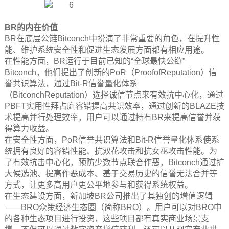
BR的内在价值
BR在底层公链Bitconch中扮演了非常重要的角色，在提升性
能、维护系统安全性和促进生态发展方面都有相应用途。
在性能方面，BR运行于目前已知的“全球最快公链”
Bitconch，他们提出了创新的PoR（ProofofReputation）信
誉共识算法，通过Bit-R信誉量化体系
（BitconchReputation）选择诚信节点来有效抗中心化，通过
PBFT实用性拜占庭容错提高共识效率，通过创新的BLAZE技
术提高并行处理效率，用户可以通过持有BR来提高信誉并获
得算力收益。
在安全性方面，PoR信誉共识算法和Bit-R信誉量化体系使系
统拥有良好的容错性能、抗双花攻击和抗女巫攻击性能。为
了有效抗击中心化，预防少数节点联合作恶，Bitconch通过扩
大候选池、提高作恶成本、基于交易历史的信誉无法合并等
方式，让更多高用户更公平地参与和获得系统权益。
在生态建设方面，新加坡BR公司推出了其独创的增值逻辑
——BRO众策经济生态圈（简称BRO）。用户可以对BRO中
的各种生态项目进行投资，这些项目都有真实商业场景支