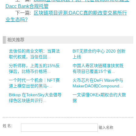
Dacc Bank合规托管
下一篇:
区块链项目评测:DACC真的能改变交易所行
业生态吗?
相关推荐
去信任的商业文明：当算法
BIT无损合约中心 2020 创新
取代权威，当信任回...
上线
分析师称，上周五的15%反
中国人寿区块链精准扶贫既
弹后，比特币价格将...
有项目已覆盖15个省...
一个时代一个机会｜NFT赛
火币芯片在DeFi Wave中与
道上横空出世的黑马-...
MakerDAO和Compound...
Bitkop 在TokenSky大会倡导
一文读懂OKEx期权合约大数
绿色区块链共识行...
据
姓 名：
输入名称