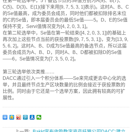
在第一轮选举中，5个备选节点的Se值分别为A(9)、B(7)、
C(5)、D(3)、E(1)(接下来用[9, 7, 5, 3, 1]表示)。这时A、B、C
的Se值最高，成为委员会成员，同时他们都被扣除排名末位
的C的Se值，即本届委员会的最低Se值——5。D、E的Se值
保持不变，Servi值情况变为[4, 2, 0, 3, 1]。
在第二轮选举中，Se值在第一轮结束([4, 2, 0, 3, 1])的基础上
再次加上这些节点当前的获投票数([9, 7, 5, 3, 1])，变为[13, 9,
5, 6, 2]。这时A、B、D成为Se值最高的备选节点，所以这届
委员会成员为A、B、D，同时A、B、D都被扣除D的Se值
——6，Se值情况变为[7, 3, 5, 0, 2]。
第三轮选举依次类推……
DACC通过引入一个积分体系——Se来完成更去中心化的选
举，并且最终节点生产区块数量的比例会接近于获投票数的
比例。同时由于它还是一个选举方案，因此拥有较高的可扩
展性。
上一篇:
Bakkt宣布收购数字资产托管公司DACC:建立