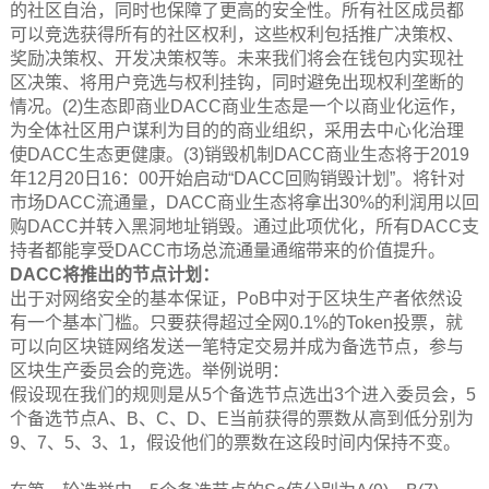
的社区自治，同时也保障了更高的安全性。所有社区成员都
可以竞选获得所有的社区权利，这些权利包括推广决策权、
奖励决策权、开发决策权等。未来我们将会在钱包内实现社
区决策、将用户竞选与权利挂钩，同时避免出现权利垄断的
情况。(2)生态即商业DACC商业生态是一个以商业化运作，
为全体社区用户谋利为目的的商业组织，采用去中心化治理
使DACC生态更健康。(3)销毁机制DACC商业生态将于2019
年12月20日16：00开始启动“DACC回购销毁计划”。将针对
市场DACC流通量，DACC商业生态将拿出30%的利润用以回
购DACC并转入黑洞地址销毁。通过此项优化，所有DACC支
持者都能享受DACC市场总流通量通缩带来的价值提升。
DACC将推出的节点计划：
出于对网络安全的基本保证，PoB中对于区块生产者依然设
有一个基本门槛。只要获得超过全网0.1%的Token投票，就
可以向区块链网络发送一笔特定交易并成为备选节点，参与
区块生产委员会的竞选。举例说明：
假设现在我们的规则是从5个备选节点选出3个进入委员会，5
个备选节点A、B、C、D、E当前获得的票数从高到低分别为
9、7、5、3、1，假设他们的票数在这段时间内保持不变。