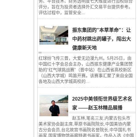
务、平台技术、财务透明度七大维度进行加权综合
评分，旨在为投资者选择外汇交易平台提供参考。
评估过程中，监管安全...
振东集团的”本草革命”：让
中药材跳出药罐子，闯出大
健康新天地
红球纷飞传三晋，大爱无边漫九州。5月25日，由
中国红十字会总会主办，山西振东健康产业集团赞
助的“红气球挑战赛”（晋中站）在山西省高校新区
（山西大学城）鸣笛开赛。该赛事汇聚了来自全国
各地及山西大学城高校的...
2025中美领衔世界级艺术名
家 ——赵玉林精品展播
赵玉林,笔名三友,内蒙古包头市
美术家协会副主席,草原书画院院长,中国美协内蒙
古分会会员,台北故宫书画院名誉院长,中华国礼书
画家,国家博物馆画廊特邀书画家。作品入选《中国