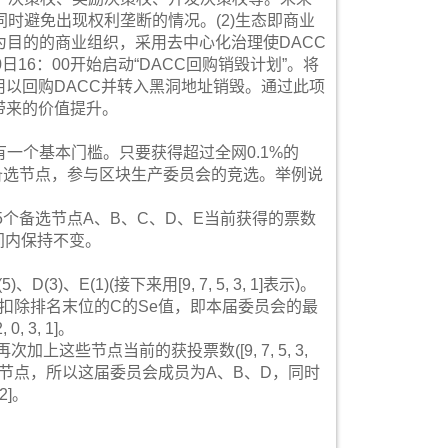
时避免出现权利垄断的情况。(2)生态即商业
为目的的商业组织，采用去中心化治理使DACC
0日16：00开始启动“DACC回购销毁计划”。将
润用以回购DACC并转入黑洞地址销毁。通过此项
带来的价值提升。
一个基本门槛。只要获得超过全网0.1%的
为备选节点，参与区块生产委员会的竞选。举例说
个备选节点A、B、C、D、E当前获得的票数
间内保持不变。
)、E(1)(接下来用[9, 7, 5, 3, 1]表示)。
扣除排名末位的C的Se值，即本届委员会的最
 3, 1]。
再次加上这些节点当前的获投票数([9, 7, 5, 3,
值最高的备选节点，所以这届委员会成员为A、B、D，同时
2]。