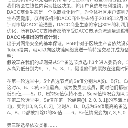
我们将会在钱包内实现社区决策、将用户竞选与权利挂钩，同
DACC商业生态是一个以商业化运作，为全体社区用户谋利
生态更健康。(3)销毁机制DACC商业生态将于2019年12月2
针对市场DACC流通量，DACC商业生态将拿出30%的利
优化，所有DACC支持者都能享受DACC市场总流通量通缩
DACC将推出的节点计划：
出于对网络安全的基本保证，PoB中对于区块生产者依然设有
Token投票，就可以向区块链网络发送一笔特定交易并成
明：
假设现在我们的规则是从5个备选节点选出3个进入委员会，5
从高到低分别为9、7、5、3、1，假设他们的票数在这段时
在第一轮选举中，5个备选节点的Se值分别为A(9)、B(7)、C(5)、D(3
这时A、B、C的Se值最高，成为委员会成员，同时他们都被
低Se值——5。D、E的Se值保持不变，Servi值情况变为[4, 2, 0,
在第二轮选举中，Se值在第一轮结束([4, 2, 0, 3, 1])的基础上
1])，变为[13, 9, 5, 6, 2]。这时A、B、D成为Se
A、B、D都被扣除D的Se值——6，Se值情况变为[7, 3, 5, 0, 
第三轮选举依次类推……