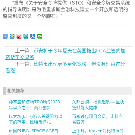
“发布《关于安全令牌提供（STO）和安全令牌交易系统
的指导说明》是为毛里求斯金融科技建立一个开放和透明的
监管制度的又一个垫脚石。”
上一篇:
币安将于今年夏天在英国推出FCA监管的加
密货币交易所
下一篇:
比特币出现更多量化宽松，但没有理由过分
看涨
相关推荐
孙宇晨和波场TRON的2023
久邦云购，扬帆起航—-区块
年盘点之三：商业创新...
链赋能大健康...
以太坊(ETH)陷入关键阻力以
币威钱包项目会员，让我立
下的范围，比特币挣扎
省四万
币圈PUBG–SPACE AGE专
上个月，Kraken对比特币的