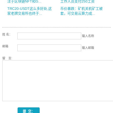
注于区块链NFT和G...
工作人员支付250工资
TRC20-USDT这么多好处,这
币价暴跌：矿机关机矿工被
家老牌交易所也终于...
套，可交易云算力成...
姓 名：
输入名称
邮箱
输入邮箱
留 言: