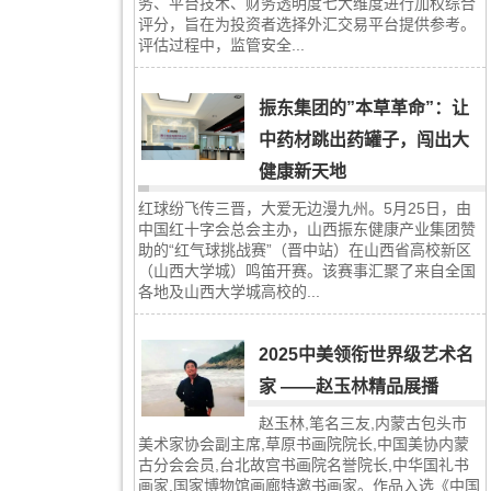
务、平台技术、财务透明度七大维度进行加权综合
评分，旨在为投资者选择外汇交易平台提供参考。
评估过程中，监管安全...
振东集团的”本草革命”：让
中药材跳出药罐子，闯出大
健康新天地
红球纷飞传三晋，大爱无边漫九州。5月25日，由
中国红十字会总会主办，山西振东健康产业集团赞
助的“红气球挑战赛”（晋中站）在山西省高校新区
（山西大学城）鸣笛开赛。该赛事汇聚了来自全国
各地及山西大学城高校的...
2025中美领衔世界级艺术名
家 ——赵玉林精品展播
赵玉林,笔名三友,内蒙古包头市
美术家协会副主席,草原书画院院长,中国美协内蒙
古分会会员,台北故宫书画院名誉院长,中华国礼书
画家,国家博物馆画廊特邀书画家。作品入选《中国