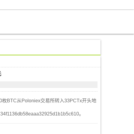
元
00枚BTC从Poloniex交易所转入33PCTx开头地
4f1136db58eaaa32925d1b1b5c610。