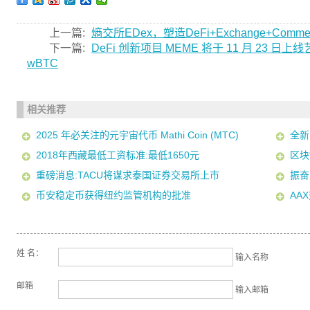
上一篇:
熵交所EDex，塑造DeFi+Exchange+Comm
下一篇:
DeFi 创新项目 MEME 将于 11 月 23 日上线
wBTC
相关推荐
2025 年必关注的元宇宙代币 Mathi Coin (MTC)
全新
2018年西藏最低工资标准:最低1650元
区块
重磅消息:TACU将谋求泰国证券交易所上市
振奋人
币安稳定币获得纽约监管机构的批准
AA
姓 名：
输入名称
邮箱
输入邮箱