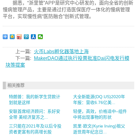
据悉，“浙里管”APP是研究中心研发的，面向全省的创新
慢病管理产品，主要是通过打造医保医疗一体化的慢病管理
平台，实现慢性病“医防融合”创新式管理。
上一篇:
火币Labs孵化器落地上海
下一篇:
MakerDAO通过执行投票批准Dai闪电发行模
块等提案
相关推荐
特朗普：我的新学生贷款计
大全新能源(DQ.US)2020年
划就是这样
年报：营收6.76亿美...
安联首席经济顾问：系好安
轻便，高效，价格适中–组件
全带 美经济复苏之...
中将出现事物的形状
三只能在2021年及以后令投
凯里·欧文(Kyrie Irving)祖父
资者更富有的高增长股
逝世周年纪念日...