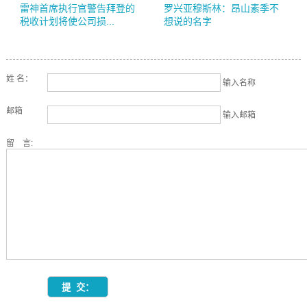
雷神首席执行官警告拜登的
罗兴亚穆斯林：昂山素季不
税收计划将使公司损...
想说的名字
姓 名：
输入名称
邮箱
输入邮箱
留 言: