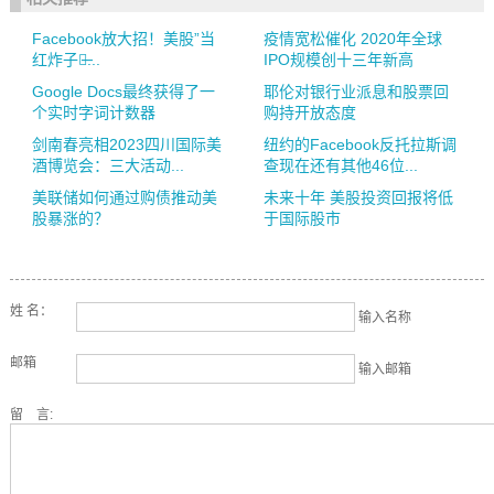
Facebook放大招！美股”当
疫情宽松催化 2020年全球
红炸子鸡̶...
IPO规模创十三年新高
Google Docs最终获得了一
耶伦对银行业派息和股票回
个实时字词计数器
购持开放态度
剑南春亮相2023四川国际美
纽约的Facebook反托拉斯调
酒博览会：三大活动...
查现在还有其他46位...
美联储如何通过购债推动美
未来十年 美股投资回报将低
股暴涨的？
于国际股市
姓 名：
输入名称
邮箱
输入邮箱
留 言: