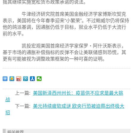
摇其继续实施宽松货币政策承诺的说法。
牛津经济研究院首席美国金融经济学家博斯坎契克
表示，美国将在今年春季迎来“小繁荣”。不过鲍威尔仍将保持
他的鸽派基调，因通胀仍低于目标，就业水平仍低于大流行
前的水平。
凯投宏观美国首席经济学家保罗・阿什沃斯表示，
基于市场的通胀补偿指标的反弹不会让美联储感到恐慌，其
更有可能被视为调整政策框架的一种可喜的证明。
上一篇:
美国新泽西州州长：疫苗供不应求是最大挑
战
下一篇:
美元持续疲软成谜 欧央行恐被迫祭出终极大
招
相关推荐