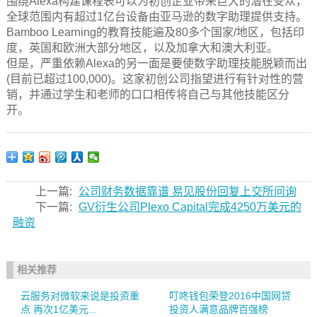
围绕Alexa构建课程表可以为初创企业带来巨大的潜在受众，
全球范围内有超过1亿台设备由亚马逊的数字助理提供支持。
Bamboo Learning的教育技能遍及80多个国家/地区，包括印
度，英国和欧洲大部分地区，以及加拿大和澳大利亚。
但是，严重依赖Alexa的另一面是要使数字助理技能脱颖而出
(目前已超过100,000)。这家初创公司指望进行有针对性的营
销，并通过学生和老师的口口相传将自己与其他技能区分
开。
上一篇:
公司财务数据靠谱 易见股份回复上交所问询
下一篇:
GV衍生公司Plexo Capital完成4250万美元的
融资
相关推荐
云服务对微软来说是投资重
叮咚钱包荣登2016中国网贷
点 再次1亿美元...
投资人满意品牌百强榜