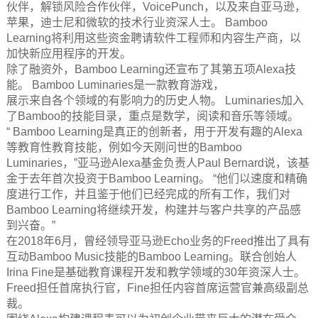
伙伴，解锁风险合作伙伴，VoicePunch，以及来自亚马逊，
苹果，迪士尼和微软的技术行业资深人士。 Bamboo
Learning将利用这些资金聘请软件工程师和内容生产商，以
加快新应用程序的开发。
除了融资外，Bamboo Learning还宣布了其第五项Alexa技
能。 Bamboo Luminaries是一款教育游戏，
展示来自各个领域的有影响力的历史人物。 Luminaries加入
了Bamboo的技能目录，重点是数学，阅读和音乐等领域。
“ Bamboo Learning是真正的创新者，用于开发有趣的Alexa
等教育性教育技能，例如今天刚问世的Bamboo
Luminaries，”亚马逊Alexa基金负责人Paul Bernard说，该基
金于去年首次投资于Bamboo Learning。 “他们以速度和精确
度进行工作，并且鉴于他们已经完成的所有工作，我们对
Bamboo Learning将继续开发，构建并与客户共享的产品感
到兴奋。”
在2018年6月，曾经领导亚马逊Echo业务的Freed推出了具有
互动Bamboo Music技能的Bamboo Learning。联合创始人
Irina Fine是基础教育课程开发和教学领域的30年资深人士。
Freed担任首席执行官，Fine担任内容首席运营官兼高级副总
裁。