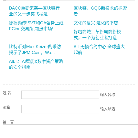
DACC重磅来袭—区块链行
区块链，GQG新技术的探索
业的又一步突飞猛进
者
捷报频传!SVT和GA强势上线
文化的复兴 进化的书店
FCion交易所,领涨市场!
好啦商城：革新电商新模
式，一个为创业者打造...
比特币对Max Keizer的采访
BIT无损合约中心 全球盛大
揭示了JPM Coin，Wa...
起航
AIbit：AI智能&数字资产策略
的安全指南
姓 名：
输入名称
邮箱
输入邮箱
留 言: