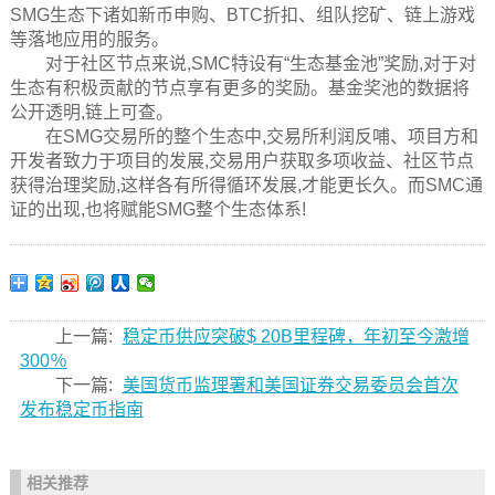
SMG生态下诸如新币申购、BTC折扣、组队挖矿、链上游戏
等落地应用的服务。
对于社区节点来说,SMC特设有“生态基金池”奖励,对于对
生态有积极贡献的节点享有更多的奖励。基金奖池的数据将
公开透明,链上可查。
在SMG交易所的整个生态中,交易所利润反哺、项目方和
开发者致力于项目的发展,交易用户获取多项收益、社区节点
获得治理奖励,这样各有所得循环发展,才能更长久。而SMC通
证的出现,也将赋能SMG整个生态体系!
上一篇:
稳定币供应突破$ 20B里程碑，年初至今激增
300％
下一篇:
美国货币监理署和美国证券交易委员会首次
发布稳定币指南
相关推荐