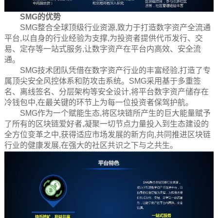
SMG的优势
SMG整合全球顶级行业资源,致力于打造数字资产全流通
平台,以自身的行业经验为支撑,为投资者提供代币发行、交
易、定存等一站式服务,让数字资产在平台内高效、安全流
通。
SMG技术团队凭借在数字资产行业的丰富经验,打造了专
属顶尖安全风控体系和防攻击系统。SMG采用基于多重签
名、离线签名、分层架构等安全设计,将平台数字资产储存在
冷钱包中,在最关键的环节上为每一位投资者保驾护航。
SMG作为一个赋能生态,将区块链所产生的巨大能量赋予
了所有的区块链爱好者,凝聚一切节点力量投入到生态建设的
全方位变革之中,获得适应市场发展的新方向,共同推进区块链
行业的健康发展,在强大的社区共识之下与之共生。