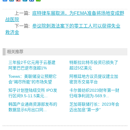
上一篇:
底特律车展取消，为FEMA准备将场地变成野
战医院
下一篇:
参议院刺激法案下的零工工人可以获得失业
救济金
相关推荐
三年投2千亿元用于云基建
特斯拉比特币投资已损失了
阿里巴巴逆市涨超1%
超过5亿美元
Toews：美联储没让预期它
阿根廷地方议员提议建立加
会“竭尽所能”的市场失望
密货币交易平台
知乎计划登陆纽交所 IPO发
卡尔普纺织2023财年第一财
行区间9.5-11.5美元...
归母净利润为-569.9...
韩国产业通商资源部发布的
芝加哥联储行长：2023年会
数据显示6月出口同...
迈出加息“第一步”