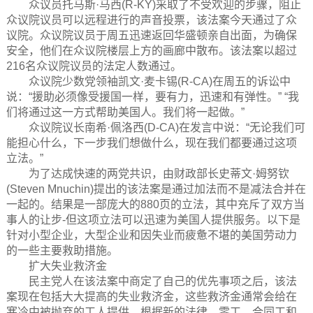
众议员托马斯·马西(R-KY)采取了不受欢迎的步骤，阻止
众议院议员可以远程进行的声音投票，该法案今天通过了众
议院。众议院议员于周五迅速返回华盛顿亲自出面，为确保
安全，他们在众议院楼层上方的画廊中散布。该法案以超过
216名众议院议员的法定人数通过。
众议院少数党领袖凯文·麦卡锡(R-CA)在周五的诉讼中
说：“援助必须像受援国一样，要有力，迅速和有弹性。” “我
们将通过这一方式帮助美国人。我们将一起做。”
众议院议长南希·佩洛西(D-CA)在发言中说：“无论我们可
能担心什么，下一步我们想做什么，现在我们都要通过这项
立法。”
为了达成快速的两党共识，由财政部长史蒂文·姆努钦
(Steven Mnuchin)提出的该法案是通过加法而不是减法合并在
一起的。结果是一部庞大的880页的立法，其中充斥了双方当
事人的让步-但这项立法可以迅速为美国人提供服务。以下是
针对小型企业，大型企业和因失业而疲惫不堪的美国劳动力
的一些主要救助措施。
扩大失业救济金
民主党人在该法案中商定了自己的优先事项之后，该法
案现在包括大大提高的失业救济金，这些救济金通常会给在
寒冷中被抛弃的工人提供。根据新的法律，零工，合同工和