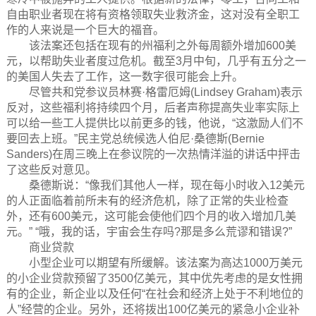
自由职业者现在将有资格领取失业救济金，这对没有全职工
作的人来说是一个巨大的福音。
该法案还包括在现有的州福利之外每周额外增加600美
元，以帮助失业者度过危机。截至3月中旬，几乎有五分之一
的美国人失去了工作，这一数字很可能会上升。
尽管共和党参议员林赛·格雷厄姆(Lindsey Graham)表示
反对，这些福利将持续四个月，后者声称提高失业率实际上
可以给一些工人提供比以前更多的钱，他说，“这激励人们不
要回去上班。”民主党总统候选人伯尼·桑德斯(Bernie
Sanders)在周三晚上在参议院的一次热情洋溢的讲话中抨击
了这些反对意见。
桑德斯说：“像我们其他人一样，现在每小时收入12美元
的人正面临着前所未有的经济危机，除了正常的失业检查
外，还有600美元，这可能会使他们四个月的收入增加几美
元。” “哦，我的话，宇宙会生存吗?那是多么荒谬和错误?”
商业贷款
小型企业可以期望有所缓解。该法案为高达1000万美元
的小企业贷款预留了3500亿美元，其中优先考虑的是女性拥
有的企业，新企业以及任何“在社会和经济上处于不利地位的
人”经营的企业。另外，还将拨出100亿美元的紧急小企业补