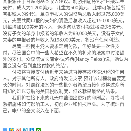
其根源在于普遍的基本收入建议。刺激措施将包括直接现金
支付，成人为1,200美元，儿童为500美元，此举可能包括所
有报税人的94%。单身申报人的调整后总收入超过75,000美
元，夫妻共同申报的夫妇的调整后总收入超过150,000美元，
则每增加100美元的收入，逐步淘汰支付额就将减少5美元。
没有子女的单身申报者的年收入为99,000美元，没有子女的
夫妻的申报者的年收入为198,000美元，将没有任何利益。
尽管一些民主党人要求定期付款，但好处是一次性支
付，尽管国会中的一些人希望在不久的将来的法案中讨论额
外的支付。众议院议长南希·佩洛西(Nancy Pelosi)说，她认为
国会没有“看到直接付款的终结”。
付款将直接支付给近年来通过直接存款获得退税的任何
人。对于其他所有人，政府将发送支票-预计该过程将需要更
长的时间。对最终法案的一些批评者希望直接付款绕过众所
周知的难以导航的美国税收制度，但这就是最终的结果。
我们将在接下来的几天中整理出更好的印刷品，寻找刺
激措施将如何影响工人，初创企业和科技巨头。为了梳理自
己，帐单的全文嵌入在下面。