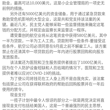
助金，最高可达10,000美元，这是小企业管理局的一项史无
前例的措施。
另外还有5000亿美元的资金储备，用于通过紧急贷款来
救助受危机影响的大型企业，这是共和党支持该法案的关
键。最近几天，民主党人能够采取一些监督措施来确定这笔
钱的分配方式，并规定由监察长来监督这一程序。
遭受重创的航空业将从这笔资金中获得580亿美元，其中
一半为贷款，一半为工人工资。贷款附带一些条件-要接受这
些条件，航空公司必须同意在9月底之前不解雇工人。该方案
禁止在还清其中一项贷款后的一年内进行股票回购和向股东
发放股息。
该法案还为医院和卫生服务提供者拨出了1000亿美元，
因为在个人防护设备短缺和人员枯竭的情况下，医院和卫生
提供者难以应对COVID-19的挑战。
为了使公司将钱花在工人身上而不是自我充实，该法案
包括禁止公司在获得联邦政府的帮助后回购股票并在一年后
使用的禁令。
现金支付
一揽子计划中最令人惊讶的部分之一就是两党决定将直
接现金支付包括给美国人，这是一个普遍强烈的民主思想，