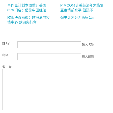
星巴克计划本周重开美国
PIMCO预计美经济年末恢复
85%门店：借鉴中国经验
至疫情前水平 但还不...
欧银决议前瞻：欧洲深陷疫
强生计划分为两家公司
情中心 欧洲央行背...
姓 名：
输入名称
邮箱
输入邮箱
留 言: