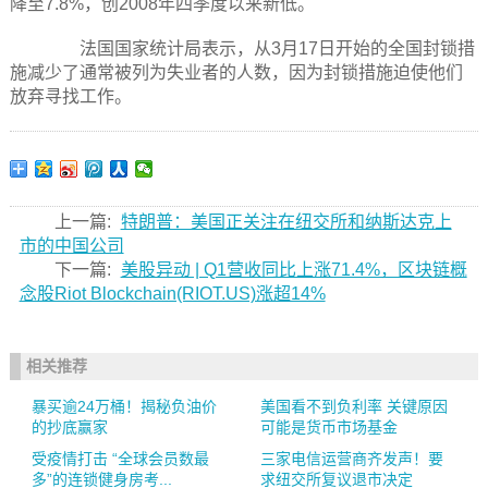
降至7.8%，创2008年四季度以来新低。
法国国家统计局表示，从3月17日开始的全国封锁措
施减少了通常被列为失业者的人数，因为封锁措施迫使他们
放弃寻找工作。
上一篇:
特朗普：美国正关注在纽交所和纳斯达克上
市的中国公司
下一篇:
美股异动 | Q1营收同比上涨71.4%，区块链概
念股Riot Blockchain(RIOT.US)涨超14%
相关推荐
暴买逾24万桶！揭秘负油价
美国看不到负利率 关键原因
的抄底赢家
可能是货币市场基金
受疫情打击 “全球会员数最
三家电信运营商齐发声！要
多”的连锁健身房考...
求纽交所复议退市决定