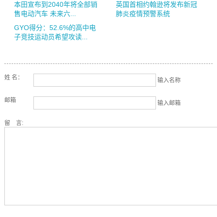
本田宣布到2040年将全部销
英国首相约翰逊将发布新冠
售电动汽车 未来六...
肺炎疫情预警系统
GYO得分：52.6%的高中电
子竞技运动员希望攻读...
姓 名：
输入名称
邮箱
输入邮箱
留 言: