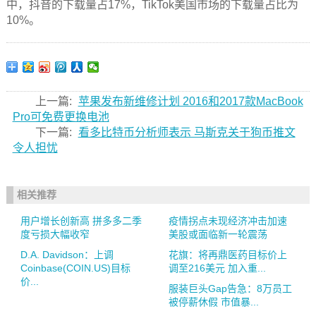
中，抖音的下载量占17%，TikTok美国市场的下载量占比为
10%。
上一篇:
苹果发布新维修计划 2016和2017款MacBook
Pro可免费更换电池
下一篇:
看多比特币分析师表示 马斯克关于狗币推文
令人担忧
相关推荐
用户增长创新高 拼多多二季
疫情拐点未现经济冲击加速
度亏损大幅收窄
美股或面临新一轮震荡
D.A. Davidson：上调
花旗：将再鼎医药目标价上
Coinbase(COIN.US)目标
调至216美元 加入重...
价...
服装巨头Gap告急：8万员工
被停薪休假 市值暴...