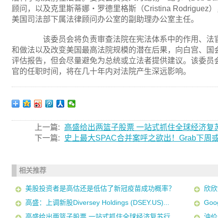
顾问，以及克里斯蒂娜・罗德里格斯（Cristina Rodrig
美国司法部下属法律顾问办公室的副助理办公室主任。
该委员会将负责审查法院在宪法体系中的作用、法官
和做法以及改变美国最高法院规模的潜在后果，向白宫、国
评估报告，但会尽量避免为总统或立法者提供建议。该委员
官的任职时间，将在几十年内对法院产生深远影响。
上一篇:
高盛给出两篮子股票 一站式抓住全球经济复
下一篇:
史上最大SPAC合并案呼之欲出！Grab下周或
相关推荐
美股投资者是高估还是低估了新冠疫苗成功概率？
欣欣
高盛：上调新股Diversey Holdings (DSEY.US)...
Go
高盛给出两篮子股票 一站式抓住全球经济复苏行
油价