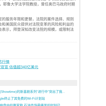
uez），耶鲁大学法学院教授，曾任奥巴马政府时期
的服务年限和更替，法院的案件选择、规则
会和美国民众提供对法院变革的风险和利益的
会表示，拜登深知改变法院的规模，或限制法
苏行情
官宣 估值超340亿美元
(Showtime)的新喜剧系列“进行中”突出了我...
ogle终止了其免费的Wi-Fi计划站
崩盘中的赢家称 石油市场最痛苦的时刻已...