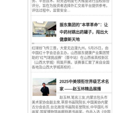
务、平台技术、财务透明度七大维度进行加权综合
评分，旨在为投资者选择外汇交易平台提供参考。
评估过程中，监管安全...
振东集团的”本草革命”：让
中药材跳出药罐子，闯出大
健康新天地
红球纷飞传三晋，大爱无边漫九州。5月25日，由
中国红十字会总会主办，山西振东健康产业集团赞
助的“红气球挑战赛”（晋中站）在山西省高校新区
（山西大学城）鸣笛开赛。该赛事汇聚了来自全国
各地及山西大学城高校的...
2025中美领衔世界级艺术名
家 ——赵玉林精品展播
赵玉林,笔名三友,内蒙古包头市
美术家协会副主席,草原书画院院长,中国美协内蒙
古分会会员,台北故宫书画院名誉院长,中华国礼书
画家,国家博物馆画廊特邀书画家。作品入选《中国