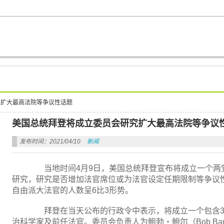
究扩大最高法院等争议性话题
美国总统拜登将成立委员会研究扩大最高法院等争议
发布时间：2021/04/10
新闻
当地时间4月9日，美国总统拜登宣布将成立一个两党
研究，研究是否增加法官席位或为法官设定任期限制等争议
自由派大法官的人数呈6比3形势。
拜登在当天公布的行政令中表示，将成立一个包含3
治科学家及前任法官。委员会负责人为鲍勃・鲍尔（Bob B