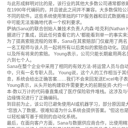
与此形成鲜明对比的是，该行业的其他大多数公司通常都依
在1990年代编码的，并且彼此之间并不兼容。大多数保险
不同的软件。这些系统使用笨拙的FTP服务器和旧式数据格
中可能无法准确地代表一个权利要求。
萨纳(Sana)的联合创始人兼技术负责人内森·哈克利(Nathan H
据进行了集成，因此任何查看它的人“都能看到单一的事实来
为了提高索赔流程的效率，Sana在其索赔部门仅雇用了两
一名工程师与该人员一起将所有以后类似的索赔自动化。因
以及所有将来的索赔。 Young表示，公司只能长期雇用两
六到七个人。
Sana在整个企业中采用了相同的有效方法-将运营人员与自
中，只有一名专职人员。 Young说，这个人的工作相当于其
息，系统会给出正确答案……我们不会来回发送Excel电子表
Young表示，从头开始构建软件需要更大的前期投资-大约
本-数以万计的代码垂直集成了医疗保险软件堆栈。这涉及与
边缘情况进行了正确编码。
到目前为止，该公司已避免使用AI或机器学习，部分原因是大多数
“您放入了数据，很难知道为什么系统会提供答案。”但这也
以轻松编写基于规则的自动化系统。
最后，在面向客户方面，Sana与数据供应商合作，比使用