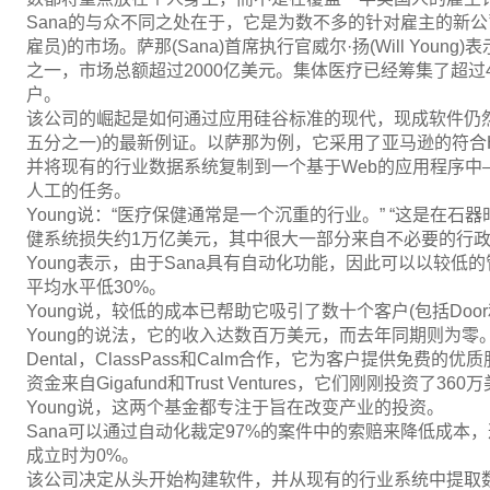
Sana的与众不同之处在于，它是为数不多的针对雇主的新
雇员)的市场。萨那(Sana)首席执行官威尔·扬(Will Yo
之一，市场总额超过2000亿美元。集体医疗已经筹集了超
户。
该公司的崛起是如何通过应用硅谷标准的现代，现成软件仍
五分之一)的最新例证。以萨那为例，它采用了亚马逊的符合HIP
并将现有的行业数据系统复制到一个基于Web的应用程序中
人工的任务。
Young说：“医疗保健通常是一个沉重的行业。” “这是在
健系统损失约1万亿美元，其中很大一部分来自不必要的行
Young表示，由于Sana具有自动化功能，因此可以以较
平均水平低30%。
Young说，较低的成本已帮助它吸引了数十个客户(包括Door和
Young的说法，它的收入达数百万美元，而去年同期则为零。通过与
Dental，ClassPass和Calm合作，它为客户提供免费的优
资金来自Gigafund和Trust Ventures，它们刚刚投资了
Young说，这两个基金都专注于旨在改变产业的投资。
Sana可以通过自动化裁定97%的案件中的索赔来降低成本
成立时为0%。
该公司决定从头开始构建软件，并从现有的行业系统中提取