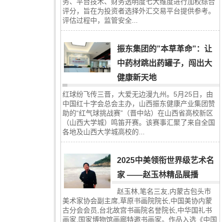
务、平台技术、财务透明度七大维度进行加权综合
评分，旨在为投资者选择外汇交易平台提供参考。
评估过程中，监管安全...
振东集团的”本草革命”：让
中药材跳出药罐子，闯出大
健康新天地
红球纷飞传三晋，大爱无边漫九州。5月25日，由
中国红十字会总会主办，山西振东健康产业集团赞
助的“红气球挑战赛”（晋中站）在山西省高校新区
（山西大学城）鸣笛开赛。该赛事汇聚了来自全国
各地及山西大学城高校的...
2025中美领衔世界级艺术名
家 ——赵玉林精品展播
赵玉林,笔名三友,内蒙古包头市
美术家协会副主席,草原书画院院长,中国美协内蒙
古分会会员,台北故宫书画院名誉院长,中华国礼书
画家,国家博物馆画廊特邀书画家。作品入选《中国