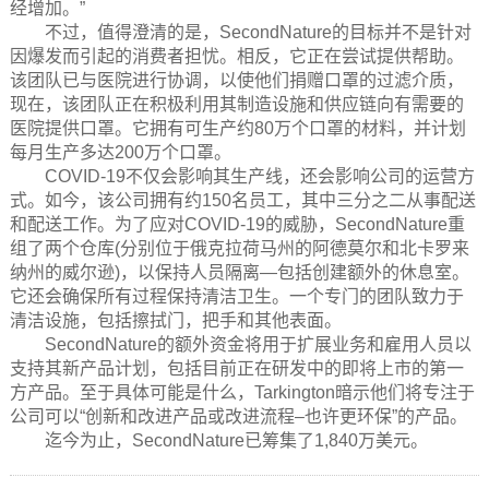
经增加。”
不过，值得澄清的是，SecondNature的目标并不是针对
因爆发而引起的消费者担忧。相反，它正在尝试提供帮助。
该团队已与医院进行协调，以使他们捐赠口罩的过滤介质，
现在，该团队正在积极利用其制造设施和供应链向有需要的
医院提供口罩。它拥有可生产约80万个口罩的材料，并计划
每月生产多达200万个口罩。
COVID-19不仅会影响其生产线，还会影响公司的运营方
式。如今，该公司拥有约150名员工，其中三分之二从事配送
和配送工作。为了应对COVID-19的威胁，SecondNature重
组了两个仓库(分别位于俄克拉荷马州的阿德莫尔和北卡罗来
纳州的威尔逊)，以保持人员隔离—包括创建额外的休息室。
它还会确保所有过程保持清洁卫生。一个专门的团队致力于
清洁设施，包括擦拭门，把手和其他表面。
SecondNature的额外资金将用于扩展业务和雇用人员以
支持其新产品计划，包括目前正在研发中的即将上市的第一
方产品。至于具体可能是什么，Tarkington暗示他们将专注于
公司可以“创新和改进产品或改进流程–也许更环保”的产品。
迄今为止，SecondNature已筹集了1,840万美元。