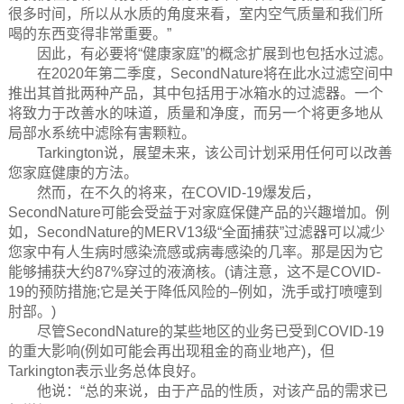
很多时间，所以从水质的角度来看，室内空气质量和我们所
喝的东西变得非常重要。”
因此，有必要将“健康家庭”的概念扩展到也包括水过滤。
在2020年第二季度，SecondNature将在此水过滤空间中
推出其首批两种产品，其中包括用于冰箱水的过滤器。一个
将致力于改善水的味道，质量和净度，而另一个将更多地从
局部水系统中滤除有害颗粒。
Tarkington说，展望未来，该公司计划采用任何可以改善
您家庭健康的方法。
然而，在不久的将来，在COVID-19爆发后，
SecondNature可能会受益于对家庭保健产品的兴趣增加。例
如，SecondNature的MERV13级“全面捕获”过滤器可以减少
您家中有人生病时感染流感或病毒感染的几率。那是因为它
能够捕获大约87%穿过的液滴核。(请注意，这不是COVID-
19的预防措施;它是关于降低风险的–例如，洗手或打喷嚏到
肘部。)
尽管SecondNature的某些地区的业务已受到COVID-19
的重大影响(例如可能会再出现租金的商业地产)，但
Tarkington表示业务总体良好。
他说：“总的来说，由于产品的性质，对该产品的需求已