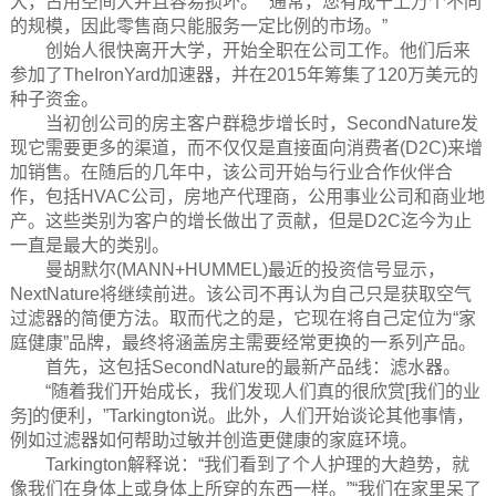
大，占用空间大并且容易损坏。”“通常，您有成千上万个不同
的规模，因此零售商只能服务一定比例的市场。”
创始人很快离开大学，开始全职在公司工作。他们后来
参加了TheIronYard加速器，并在2015年筹集了120万美元的
种子资金。
当初创公司的房主客户群稳步增长时，SecondNature发
现它需要更多的渠道，而不仅仅是直接面向消费者(D2C)来增
加销售。在随后的几年中，该公司开始与行业合作伙伴合
作，包括HVAC公司，房地产代理商，公用事业公司和商业地
产。这些类别为客户的增长做出了贡献，但是D2C迄今为止
一直是最大的类别。
曼胡默尔(MANN+HUMMEL)最近的投资信号显示，
NextNature将继续前进。该公司不再认为自己只是获取空气
过滤器的简便方法。取而代之的是，它现在将自己定位为“家
庭健康”品牌，最终将涵盖房主需要经常更换的一系列产品。
首先，这包括SecondNature的最新产品线：滤水器。
“随着我们开始成长，我们发现人们真的很欣赏[我们的业
务]的便利，”Tarkington说。此外，人们开始谈论其他事情，
例如过滤器如何帮助过敏并创造更健康的家庭环境。
Tarkington解释说：“我们看到了个人护理的大趋势，就
像我们在身体上或身体上所穿的东西一样。”“我们在家里呆了