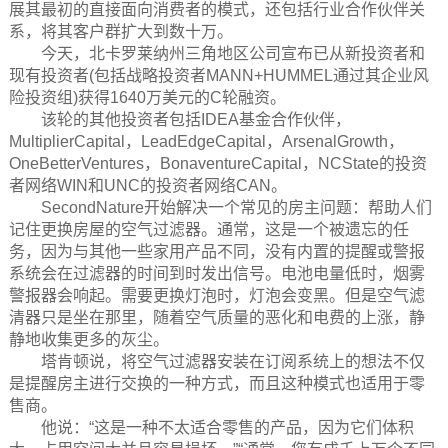
展其最初的直接面向消费者的模式，还包括行业合作伙伴关
系，将其客户群扩大到数十万。
今天，北卡罗莱纳州三角地区公司宣布已从新投资者和
现有投资者(包括战略投资者MANN+HUMMEL通过其企业风
险投资组)获得1640万美元的C轮融资。
该轮的其他投资者包括IDEA基金合作伙伴，
MultiplierCapital，LeadEdgeCapital，ArsenalGrowth，
OneBetterVentures，BonaventureCapital，NCState的投资
者网络WIN和UNC的投资者网络CAN。
SecondNature开始解决一个常见的房主问题：帮助人们
记住更换房屋的空气过滤器。通常，这是一个被遗忘的任
务，因为与其他一些家用产品不同，没有内置的提醒或警报
系统会在过滤器的时间到时发出信号。电池电量低时，烟雾
警报器会响起。需要更换灯泡时，灯泡会变黑。但是空气滤
清器只是坐在那里，随着空气质量的恶化和电费的上涨，静
静地收集更多的灰尘。
塔肯顿说，将空气过滤器安装在订阅系统上的想法不仅
是提醒房主进行交换的一种方式，而且这种模式也适用于零
售商。
他说：“这是一种不太适合零售的产品，因为它们体积