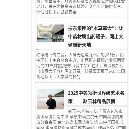
务、平台技术、财务透明度七大维度进行加权综合
评分，旨在为投资者选择外汇交易平台提供参考。
评估过程中，监管安全...
振东集团的”本草革命”：让
中药材跳出药罐子，闯出大
健康新天地
红球纷飞传三晋，大爱无边漫九州。5月25日，由
中国红十字会总会主办，山西振东健康产业集团赞
助的“红气球挑战赛”（晋中站）在山西省高校新区
（山西大学城）鸣笛开赛。该赛事汇聚了来自全国
各地及山西大学城高校的...
2025中美领衔世界级艺术名
家 ——赵玉林精品展播
赵玉林,笔名三友,内蒙古包头市
美术家协会副主席,草原书画院院长,中国美协内蒙
古分会会员,台北故宫书画院名誉院长,中华国礼书
画家,国家博物馆画廊特邀书画家。作品入选《中国