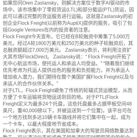
如果您问Oren Zaslansky，则解决方案位于数字AI驱动的市
场中，该市场集中了零担货运(LTL)和部分载运(PTL)货运，因
此可以通过完整的货运服务进行运输。这就是Zaslansky的初
创企业Flock Freight(以前称为AuptiX)提供的服务，吸引了包
括Google Ventures在内的投资者的注意。
Flock Freight今天宣布，它已经在B轮融资中筹集了5,000万
美元，经过A轮1800万美元和250万美元的种子轮融资后，其
总融资额超过7,000万美元。 Zaslansky表示，将利用注资扩
大其市场FlockDirect。 Zaslansky说：“ Flock Freight开拓了
无中心航运市场，使托运人和承运人均受益。” “随着我们继续
优先考虑为托运人提供出色的服务和负担能力，并为承运人
增加收入潜力，我们期待在整个美国扩展Flock Freight以及与
承运人的合作伙伴关系。”
对于LTL，Flock Freight避免了传统的轮辐式货运模型，从而
方便了卡车运输将货物运送到目的地。对于PTL(Flock
Freight定义为最多24个托盘，这些托盘最多占据甲板空间48
英尺，重40,000磅以下，并被运送到一个位置)，该平台可在
一个地方找到多达10辆卡车路线并将它们集中在一起，成为
一个卡车，以最大程度地节省成本。
Flock Freight表示，其在美国和加拿大的驾驶员网络数量达到