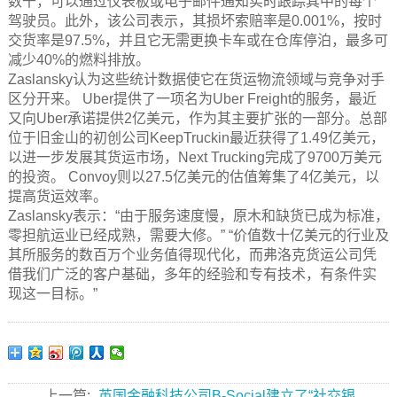
数千，可以通过仪表板或电子邮件通知实时跟踪其中的每个
驾驶员。此外，该公司表示，其损坏索赔率是0.001%，按时
交货率是97.5%，并且它无需更换卡车或在仓库停泊，最多可
减少40%的燃料排放。
Zaslansky认为这些统计数据使它在货运物流领域与竞争对手
区分开来。 Uber提供了一项名为Uber Freight的服务，最近
又向Uber承诺提供2亿美元，作为其主要扩张的一部分。总部
位于旧金山的初创公司KeepTruckin最近获得了1.49亿美元，
以进一步发展其货运市场，Next Trucking完成了9700万美元
的投资。 Convoy则以27.5亿美元的估值筹集了4亿美元，以
提高货运效率。
Zaslansky表示：“由于服务速度慢，原木和缺货已成为标准，
零担航运业已经成熟，需要大修。” “价值数十亿美元的行业及
其所服务的数百万个业务值得现代化，而弗洛克货运公司凭
借我们广泛的客户基础，多年的经验和专有技术，有条件实
现这一目标。”
上一篇:
英国金融科技公司B-Social建立了“社交银