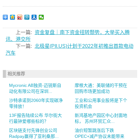
上一篇:
资金复盘｜南下资金扭转颓势，大举买入腾
讯、港交所
下一篇:
北极星(PII.US)计划于2022年初推出首款电动
汽车
相关推荐
Mycronic AB独资-迈锐斯自
摩根大通：美联储的干预在
动化有限公司在深圳...
回购市场更加成功
沙特承诺到2060年实现碳净
工业和公用事业股将是下个
零排放！
投资机会
13F报告陆续公布 华尔街大
新鸿基地产园区中心封面地
行最钟爱哪些标的？
标， 苏州环贸汇众...
区块链支付先锋创业公司
油价短暂跳涨后下跌
Radpay赢得了亚利桑那...
OPEC+减产协议未能带来