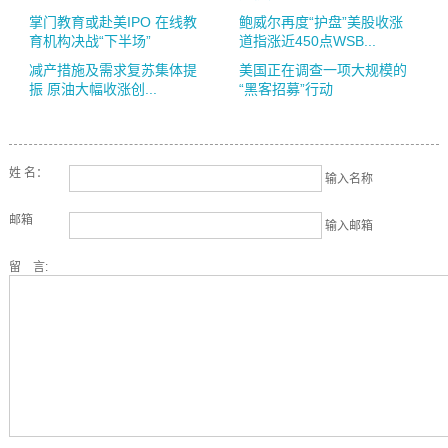
掌门教育或赴美IPO 在线教
鲍威尔再度“护盘”美股收涨
育机构决战“下半场”
道指涨近450点WSB...
减产措施及需求复苏集体提
美国正在调查一项大规模的
振 原油大幅收涨创...
“黑客招募”行动
姓 名：
输入名称
邮箱
输入邮箱
留 言: