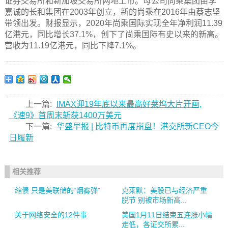
证券交易所和新加坡交易所两地上市。母公司尚乘集团由李
嘉诚的长和集团在2003年创立，新的尚乘在2016年由蔡志坚
带领出发。财报显示，2020年尚乘国际实现全年净利润11.39
亿港元，同比增长37.1%，创下了尚乘国际有史以来的新高。
营收为11.19亿港元，同比下降7.1%。
上一篇:
IMAX迎19年底以来最高好莱坞大片开画,
《速9》首周末斩获1400万美元
下一篇:
华盛早报 | 比特币再度崩盘！港交所新CEO今
日履新
相关推荐
缩债 只是美联储的“烟雾弹”
克莱默：美股已与经济严重
脱节 别被市场新高...
关于网络安全的12件事
美国1月11日结束五连涨小幅
走低，各证交所累...