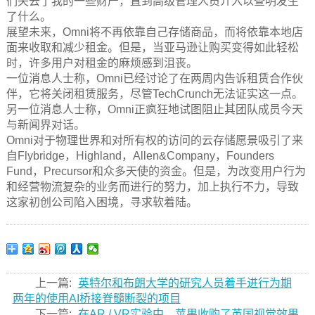
们失去了我的一些财产，直到高级管理人员介入以查明发生
了什么。
展望未来，Omni将不再依靠自己存储商品，而将依靠本地店
面来收取和减少租金。但是，当亚马逊让购买变得如此轻松
时，许多用户对租金的麻烦感到沮丧。
一位消息人士称，Omni已经讨论了在两周内告诉租赁合作伙
伴，它将关闭租赁服务，尽管TechCrunch无法证实这一点。
另一位消息人士称，Omni正疯狂地试图阻止其团队成员今天
与新闻界对话。
Omni对于物理世界和对所有权的访问的云存储愿景吸引了来
自Flybridge，Highland，Allen&Company，Founders
Fund，Precursor和众多天使的资金。但是，为改变用户行为
和经营物流复杂的业务而进行的努力，加上执行不力，导致
这家初创公司陷入困境，寻求软着陆。
上一篇:
英特尔和布朗大学的研究人员着手进行为期
两年的使用AI桥接脊髓断裂的项目
下一篇:
在AR / VR实验中，苹果收购了英国视觉效果