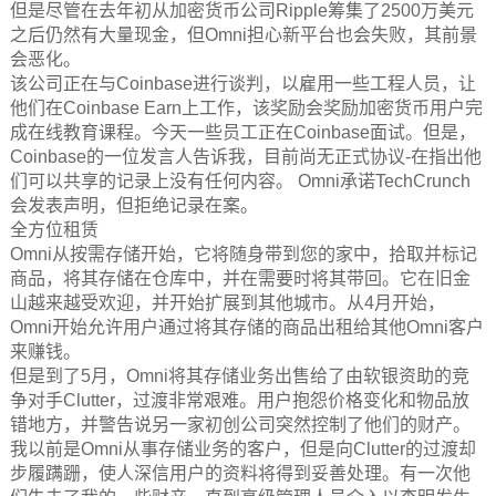
但是尽管在去年初从加密货币公司Ripple筹集了2500万美元
之后仍然有大量现金，但Omni担心新平台也会失败，其前景
会恶化。
该公司正在与Coinbase进行谈判，以雇用一些工程人员，让
他们在Coinbase Earn上工作，该奖励会奖励加密货币用户完
成在线教育课程。今天一些员工正在Coinbase面试。但是，
Coinbase的一位发言人告诉我，目前尚无正式协议-在指出他
们可以共享的记录上没有任何内容。 Omni承诺TechCrunch
会发表声明，但拒绝记录在案。
全方位租赁
Omni从按需存储开始，它将随身带到您的家中，拾取并标记
商品，将其存储在仓库中，并在需要时将其带回。它在旧金
山越来越受欢迎，并开始扩展到其他城市。从4月开始，
Omni开始允许用户通过将其存储的商品出租给其他Omni客户
来赚钱。
但是到了5月，Omni将其存储业务出售给了由软银资助的竞
争对手Clutter，过渡非常艰难。用户抱怨价格变化和物品放
错地方，并警告说另一家初创公司突然控制了他们的财产。
我以前是Omni从事存储业务的客户，但是向Clutter的过渡却
步履蹒跚，使人深信用户的资料将得到妥善处理。有一次他