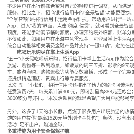
不少用户在出行前都希望对自己的额度进行调整，从而满足“
服务。相比之下，招商银行信用卡的“全景智额”功能更便捷
“全景智额”是招行信用卡运用金融科技，帮助用户进行“一站
App，进入“我的”界面，点击“额度·信贷”，就可看到全景
额度，还能手动调节临时额度，办理预约境外临额、账单分
不仅如此，如果用户在出游中急需现金，可登录掌上生活Ap
统会自动推荐相关消费金融产品并支持“一键申请”，避免在
吃喝玩乐购尽在掌上生活App
“五一”小长假吃喝玩乐购，招行信用卡掌上生活App作为
旅游、购物等一系列场景，如饭票的周三五折、影票的9元观
车、旅游海购、购物退税等功能尽数囊括，形成了一个完整
还提供精选酒店、贵宾出行等专属服务。
此次“五一”小长假，招行信用卡还推出了给力的刷卡回馈活
任意消费7天，每天累计满300元，即可刮最高888元还款金
3000积分等好礼。“本次活动目的就是希望广大用户能够畅
另外，这多了1天的小长假，点燃了很多用户出境旅游的热
游的用户提供“最高1520元境外刷卡金礼包”；当然，没有
活动”,足不出户，购遍全球。
多重措施为用卡安全保驾护航