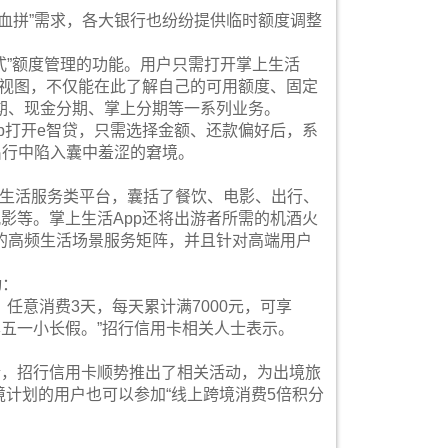
血拼”需求，各大银行也纷纷提供临时额度调整
。
式”额度管理的功能。用户只需打开掌上生活
智额视图，不仅能在此了解自己的可用额度、固定
期、现金分期、掌上分期等一系列业务。
p打开e智贷，只需选择金额、还款偏好后，系
出行中陷入囊中羞涩的窘境。
综合生活服务类平台，囊括了餐饮、电影、出行、
影等。掌上生活App还将出游者所需的机酒火
的高频生活场景服务矩阵，并且针对高端用户
动：
；任意消费3天，每天累计满7000元，可享
享五一小长假。”招行信用卡相关人士表示。
情，招行信用卡顺势推出了相关活动，为出境旅
出境计划的用户也可以参加“线上跨境消费5倍积分