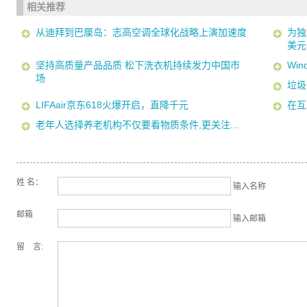
相关推荐
从迪拜到巴厘岛：志高空调全球化战略上演加速度
为独
美元
坚持高质量产品品质 松下洗衣机持续发力中国市
Win
场
垃圾
LIFAair京东618火爆开启，直降千元
在互
老年人选择养老机构不仅要看物质条件,更关注...
姓 名：
输入名称
邮箱
输入邮箱
留 言: