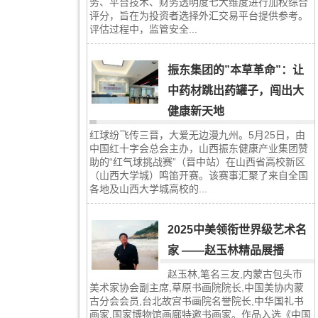
务、平台技术、财务透明度七大维度进行加权综合
评分，旨在为投资者选择外汇交易平台提供参考。
评估过程中，监管安全...
振东集团的”本草革命”：让
中药材跳出药罐子，闯出大
健康新天地
红球纷飞传三晋，大爱无边漫九州。5月25日，由
中国红十字会总会主办，山西振东健康产业集团赞
助的“红气球挑战赛”（晋中站）在山西省高校新区
（山西大学城）鸣笛开赛。该赛事汇聚了来自全国
各地及山西大学城高校的...
2025中美领衔世界级艺术名
家 ——赵玉林精品展播
赵玉林,笔名三友,内蒙古包头市
美术家协会副主席,草原书画院院长,中国美协内蒙
古分会会员,台北故宫书画院名誉院长,中华国礼书
画家,国家博物馆画廊特邀书画家。作品入选《中国