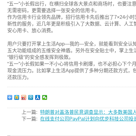
“五一”小长假出行，在横扫全球各大景点和商场时，也要注
无需密码，更需要选择一张安全的信用卡。
作为信用卡行业领先品牌，招行信用卡先后推出了7×24小时
新性的服务，近几年更是积极引入了大数据、云计算、人工智
安心用卡、放心消费。
用户只要打开掌上生活App—我的—安全，就能看到安全认
五大功能组成的五维安全神盾。另外在安全贴士中，掌上生活
“银行级”的安全感发挥到极致。
“五一”小长假如果一不小心将信用卡刷爆，也不必担心下个月
现金流压力。比如掌上生活App提供了多种分期还款方式，
还款压力。
上一篇:
特朗普对盖洛普民意调查显示：大多数美国
下一篇:
在线支付公司PayPal计划向优步科技公司投