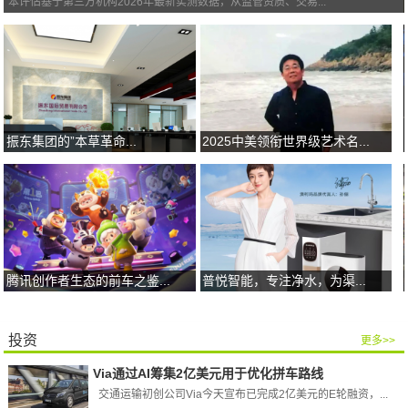
本评估基于第三方机构2026年最新实测数据，从监管资质、交易...
振东集团的”本草革命...
2025中美领衔世界级艺术名...
腾讯创作者生态的前车之鉴...
普悦智能，专注净水，为渠...
投资
更多>>
Via通过AI筹集2亿美元用于优化拼车路线
交通运输初创公司Via今天宣布已完成2亿美元的E轮融资，...